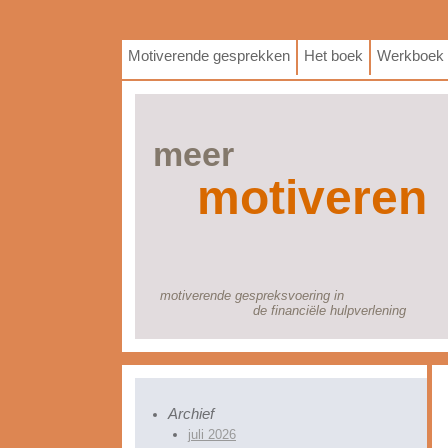
Motiverende gesprekken
Het boek
Werkboek
meer
motiveren
motiverende gespreksvoering in
de financiële hulpverlening
Archief
juli 2026