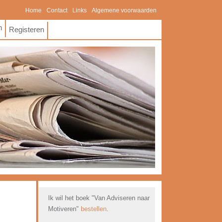
Home
Contact
Links
Algemene voorwaarden
n
Registeren
Ik wil het boek "Van Adviseren naar
Motiveren"
bestellen
.