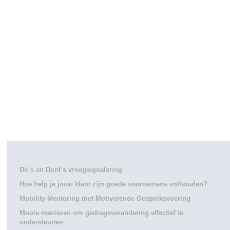
Do’s en Dont’s vroegsignalering
Hoe help je jouw klant zijn goede voornemens volhouden?
Mobility Mentoring met Motiverende Gespreksvoering
Mooie manieren om gedragsverandering effectief te
ondersteunen