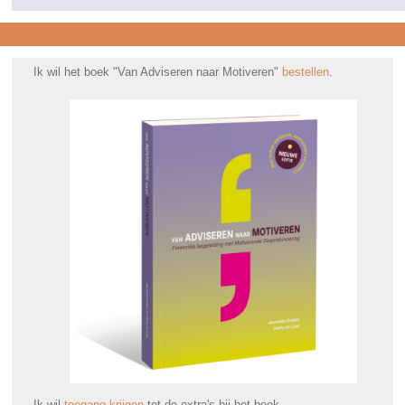
Ik wil het boek "Van Adviseren naar Motiveren"
bestellen
.
Ik wil
toegang krijgen
tot de extra's bij het boek.