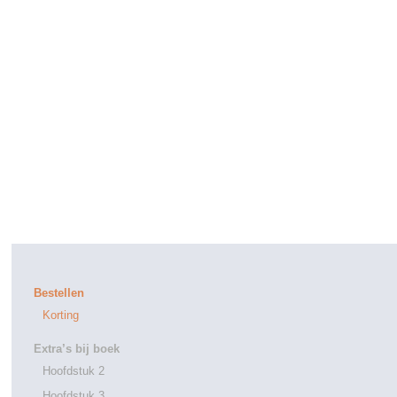
Bestellen
Korting
Extra’s bij boek
Hoofdstuk 2
Hoofdstuk 3