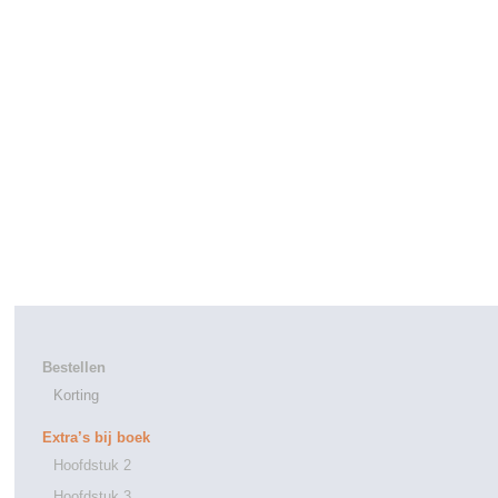
Bestellen
Korting
Extra’s bij boek
Hoofdstuk 2
Hoofdstuk 3