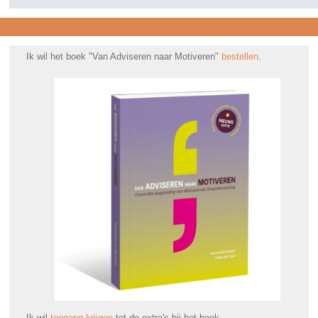
Ik wil het boek "Van Adviseren naar Motiveren"
bestellen
.
Ik wil
toegang krijgen
tot de extra's bij het boek.