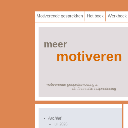
Motiverende gesprekken
Het boek
Werkboek
meer
motiveren
motiverende gespreksvoering in
de financiële hulpverlening
Archief
juli 2026