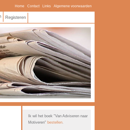
Home
Contact
Links
Algemene voorwaarden
n
Registeren
Ik wil het boek "Van Adviseren naar
Motiveren"
bestellen
.